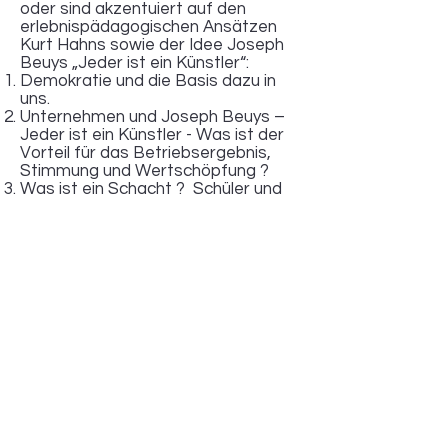
oder sind akzentuiert auf den
erlebnispädagogischen Ansätzen
Kurt Hahns sowie der Idee Joseph
Beuys „Jeder ist ein Künstler“:
Demokratie und die Basis dazu in
uns.
Unternehmen und Joseph Beuys –
Jeder ist ein Künstler - Was ist der
Vorteil für das Betriebsergebnis,
Stimmung und Wertschöpfung ?
Was ist ein Schacht ? Schüler und
Handwerker im Gespräch.
Hilde Domin und die Freiheit der
Poesie.
Demokratie „leicht gemacht“ –
Übungen für Schülerinnen und
Schüler.
Fortbildung für LehrerInnen – was
bewegt Kinder mitzumachen.
Die Aufzählung ist nicht
abschließend. Die Kursangebote
werden je nach Anfrage und
Referenten erweitert.