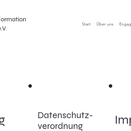
sformation
Start
Über uns
Engagi
.V.
Datenschutz-
g
Im
verordnung